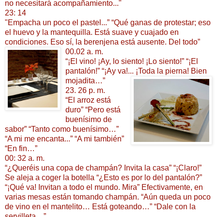
no necesitará acompañamiento..."
23: 14
"Empacha un poco el pastel...” “Qué ganas de protestar; eso
el huevo y la mantequilla. Está suave y cuajado en
condiciones. Eso sí, la berenjena está ausente. Del todo”
00.02 a. m.
“¡El vino! ¡Ay, lo siento! ¡Lo siento!” “¡El
pantalón!” “¡Ay va!... ¡Toda la pierna! Bien
mojadita…”
23. 26 p. m.
“El arroz está
duro” “Pero está
buenísimo de
sabor” “Tanto como buenísimo…”
“A mi me encanta...” “A mi también”
“En fin…”
00: 32 a. m.
“¿Queréis una copa de champán? Invita la casa” “¡Claro!”
Se aleja a coger la botella “¿Esto es por lo del pantalón?”
“¡Qué va! Invitan a todo el mundo. Mira” Efectivamente, en
varias mesas están tomando champán. “Aún queda un poco
de vino en el mantelito… Está goteando…” “Dale con la
servilleta…”