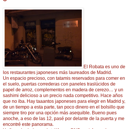
El Robata es uno de
los restaurantes japoneses más laureados de Madrid.
Un espacio precioso, con tatamis reservados para comer en
el suelo, puertas correderas con paneles traslúcidos de
papel de arroz, complementos en madera de cerezo… y un
sashimi delicioso a un precio nada competitivo. Hace años
que no iba. Hay taaantos japoneses para elegir en Madrid y,
de un tiempo a esta parte, tan poco dinero en el bolsillo que
siempre tiro por una opción más asequible. Bueno pues
anoche, a eso de las 12, pasé por delante de la puerta y me
encontré este panorama.