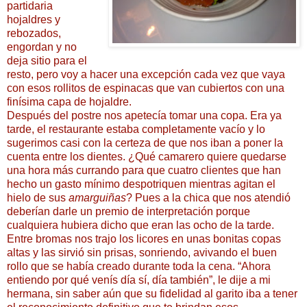
partidaria
hojaldres y
rebozados,
engordan y no
deja sitio para el
resto, pero voy a hacer una excepción cada vez que vaya
con esos rollitos de espinacas que van cubiertos con una
finísima capa de hojaldre.
Después del postre nos apetecía tomar una copa. Era ya
tarde, el restaurante estaba completamente vacío y lo
sugerimos casi con la certeza de que nos iban a poner la
cuenta entre los dientes. ¿Qué camarero quiere quedarse
una hora más currando para que cuatro clientes que han
hecho un gasto mínimo despotriquen mientras agitan el
hielo de sus
amarguiñas
? Pues a la chica que nos atendió
deberían darle un premio de interpretación porque
cualquiera hubiera dicho que eran las ocho de la tarde.
Entre bromas nos trajo los licores en unas bonitas copas
altas y las sirvió sin prisas, sonriendo, avivando el buen
rollo que se había creado durante toda la cena. “Ahora
entiendo por qué venís día sí, día también”, le dije a mi
hermana, sin saber aún que su fidelidad al garito iba a tener