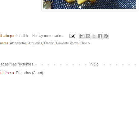
licado por
kubelick
No hay comentarios:
quetas:
Alcachofas
,
Argüelles
,
Madrid
,
Pimiento Verde
,
Vasco
radas más recientes
Inicio
ribirse a:
Entradas (Atom)