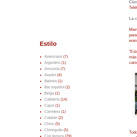
Cóm
Telé
La c
Mien
para
eran
Estilo
“Est
Americano
(7)
más 
caro
Argentino
(1)
Arrocería
(7)
Asador
(4)
Balinés
(1)
Bar español
(2)
Belga
(1)
Cafetería
(14)
Cajun
(1)
Carretera
(1)
Catalán
(2)
Chino
(5)
Chiringuito
(5)
Todo
Con terraza
(29)