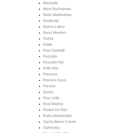
Mezquita
Mitch Buchannan
Nobu Matshuhisa
Nosferatu
Nuevo Latino
Nuno Mendes
Paella
Pasta
Paul Giamatti
Pescado
Pescaíto frito
Pollo frito
Precious
Premios Goya
Pscosis
Queso
Ray Liotta
Real Madrid
Robert De Niro
Rufus Wainwright
Sacha Baron Cohen
Salmorejo