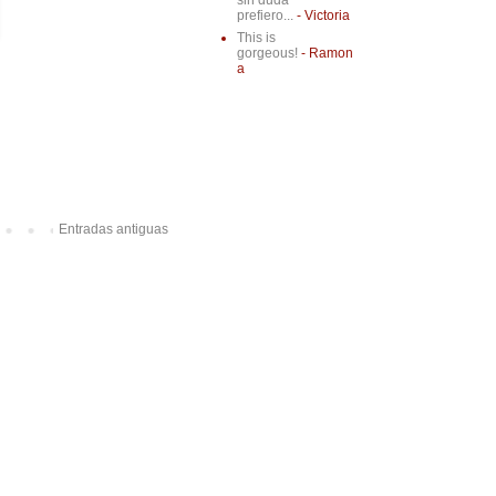
sin duda
prefiero...
- Victoria
This is
gorgeous!
- Ramon
a
Entradas antiguas