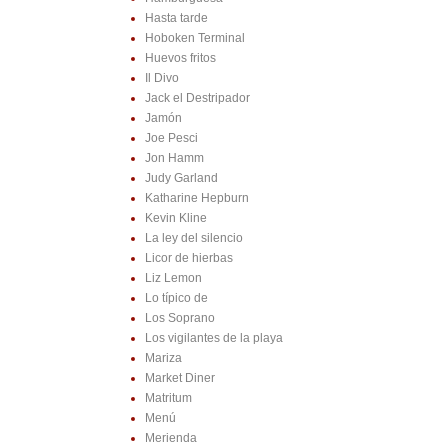
Hasta tarde
Hoboken Terminal
Huevos fritos
Il Divo
Jack el Destripador
Jamón
Joe Pesci
Jon Hamm
Judy Garland
Katharine Hepburn
Kevin Kline
La ley del silencio
Licor de hierbas
Liz Lemon
Lo típico de
Los Soprano
Los vigilantes de la playa
Mariza
Market Diner
Matritum
Menú
Merienda