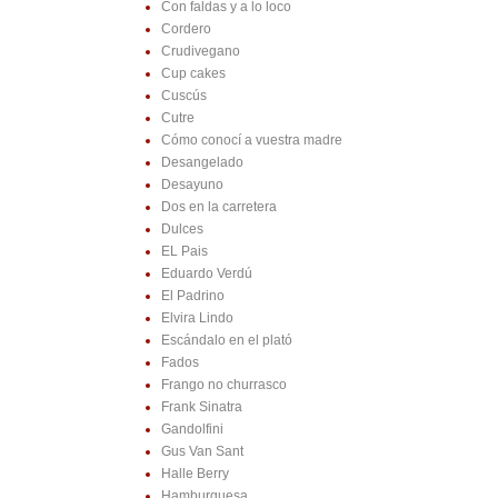
Con faldas y a lo loco
Cordero
Crudivegano
Cup cakes
Cuscús
Cutre
Cómo conocí a vuestra madre
Desangelado
Desayuno
Dos en la carretera
Dulces
EL Pais
Eduardo Verdú
El Padrino
Elvira Lindo
Escándalo en el plató
Fados
Frango no churrasco
Frank Sinatra
Gandolfini
Gus Van Sant
Halle Berry
Hamburguesa