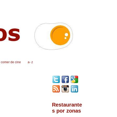
, comer de cine
a- z
Restaurante
s por zonas