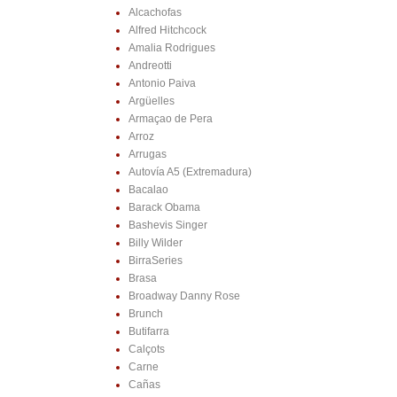
Alcachofas
Alfred Hitchcock
Amalia Rodrigues
Andreotti
Antonio Paiva
Argüelles
Armaçao de Pera
Arroz
Arrugas
Autovía A5 (Extremadura)
Bacalao
Barack Obama
Bashevis Singer
Billy Wilder
BirraSeries
Brasa
Broadway Danny Rose
Brunch
Butifarra
Calçots
Carne
Cañas