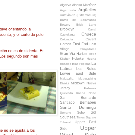
Algarve
Alonso Martínez
Argüelles
Arganzuela
Autovía A5 (Extremadura)
Barrio de Salamanca
Bowery
Brick Lane
uve orientando la
Brooklyn
Canal
Chueca
acento, y el corte de pelo
Castellana
Covent
Colombia
East End
Garden
East
Village
Embajadores
ción no es de sidrería. Es
Gran Vía
Harlem
Hell's
. Los segundo son más
Hoboken
Kitchen
Huerta
La
Rosales
Islas Filipinas
Latina
Les Rotes
Lower East Side
Malasaña
Meatpacking
Midtown
Nueva
District
Jersey
Pollensa
Quevedo
Ronda Norte
San Bernardo
Santiago Bernabéu
Santo Domingo
Sol
Soho
Serrano
Southsea
Times Square
Upper East
Tribunal
Upper
Side
e no se ajusta a los
West Side