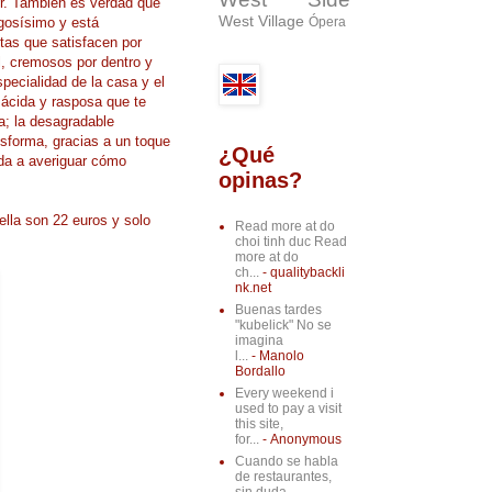
or. También es verdad que
West Village
ugosísimo y está
Ópera
as que satisfacen por
al, cremosos por dentro y
pecialidad de la casa y el
 ácida y rasposa que te
a; la desagradable
sforma, gracias a un toque
¿Qué
ida a averiguar cómo
opinas?
ella son 22 euros y solo
Read more at do
choi tinh duc Read
more at do
ch...
- qualitybackli
nk.net
Buenas tardes
"kubelick" No se
imagina
l...
- Manolo
Bordallo
Every weekend i
used to pay a visit
this site,
for...
- Anonymous
Cuando se habla
de restaurantes,