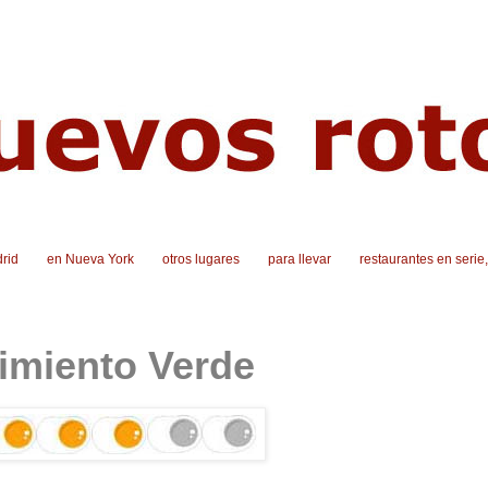
rid
en Nueva York
otros lugares
para llevar
restaurantes en serie
imiento Verde