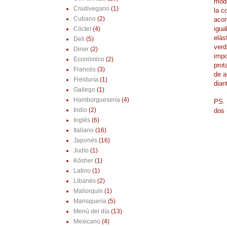
mode
Crudivegano
(1)
la c
Cubano
(2)
acom
igua
Cóctel
(4)
elás
Deli
(5)
verd
Diner
(2)
impo
Económico
(2)
prot
Francés
(3)
de a
Freiduría
(1)
dian
Gallego
(1)
Hamburguesería
(4)
PS. 
Indio
(2)
dos 
Inglés
(6)
Italiano
(16)
Japonés
(16)
Judío
(1)
Kósher
(1)
Latino
(1)
Libanés
(2)
Mallorquín
(1)
Marisquería
(5)
Menú del día
(13)
Mexicano
(4)