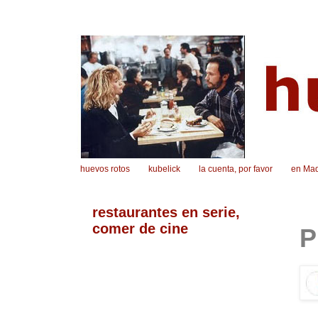
huevos rotos
kubelick
la cuenta, por favor
en Mad
restaurantes en serie,
comer de cine
P