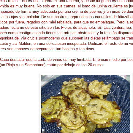
los típicos. No es una sidrería ni una taberna, y desde luego no es un asad
omida es muy buena. No solo en sus carnes, el lomo de lubina crujiente es j
pañado de forma muy adecuada por una crema de puerros y un unas verdurit
l a los ojos y al paladar. De sus postres sorprenden los canutillos de Idiazáb
ticos por fuera, regados con miel rebajada, para que no empalague. Pero la es
adero reclamo de este sitio son las Flores de alcachofa. Sí. Esa verdura fea,
nen como castigo cuando tienes las arterias obstruidas y la tensión disparad
agonista del vía crucis posmoderno que suponen las dietas relámpago se tran
ceite y sal Maldon, en una delicatesen inesperada. Dedicaré el resto de mi v
tres son capaces de prepararlas tan bonitas y tan ricas.
Cabe destacar que la carta de vinos es muy limitada. El precio medio por bot
(un Rioja y un Somontano) están por debajo de los 20 euros.