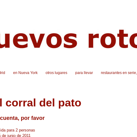
rid
en Nueva York
otros lugares
para llevar
restaurantes en serie
l corral del pato
cuenta, por favor
da para 2 personas
5 de junio de 2011