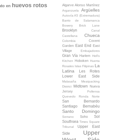
huevos rotos
Algarve
Alonso Martínez
ato en
Argüelles
Arganzuela
Autovía A5 (Extremadura)
Barrio de Salamanca
Bowery
Brick Lane
Brooklyn
Canal
Chueca
Castellana
Covent
Colombia
East End
Garden
East
Village
Embajadores
Gran Vía
Harlem
Hell's
Hoboken
Kitchen
Huerta
La
Rosales
Islas Filipinas
Latina
Les Rotes
Lower East Side
Malasaña
Meatpacking
Midtown
Nueva
District
Jersey
Pollensa
Quevedo
Ronda Norte
San Bernardo
Santiago Bernabéu
Santo Domingo
Sol
Soho
Serrano
Southsea
Times Square
Upper East
Tribunal
Upper
Side
West Side