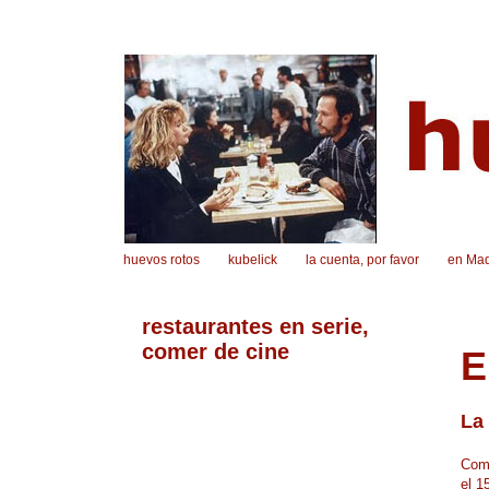
huevos rotos
kubelick
la cuenta, por favor
en Mad
restaurantes en serie,
comer de cine
E
La 
Comi
el 1