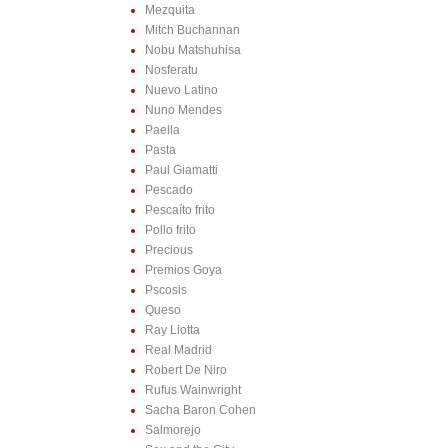
Mezquita
Mitch Buchannan
Nobu Matshuhisa
Nosferatu
Nuevo Latino
Nuno Mendes
Paella
Pasta
Paul Giamatti
Pescado
Pescaíto frito
Pollo frito
Precious
Premios Goya
Pscosis
Queso
Ray Liotta
Real Madrid
Robert De Niro
Rufus Wainwright
Sacha Baron Cohen
Salmorejo