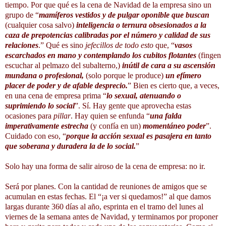
tiempo. Por que qué es la cena de Navidad de la empresa sino un
grupo de “
mamíferos vestidos y de pulgar oponible que buscan
(cualquier cosa salvo)
inteligencia o ternura
obsesionados a la
caza de prepotencias calibradas por el número y calidad de sus
relaciones
.” Qué es sino
jefecillos de todo esto
que, “
vasos
escarchados en mano y contemplando los cubitos flotantes
(fingen
escuchar al pelmazo del subalterno,)
inútil de cara a su ascensión
mundana o profesional,
(solo porque le produce)
un efímero
placer de poder y de afable desprecio.
” Bien es cierto que, a veces,
en una cena de empresa prima “
lo sexual, atenuando o
suprimiendo lo social
”. Sí. Hay gente que aprovecha estas
ocasiones para
pillar
. Hay quien se enfunda “
una falda
imperativamente estrecha
(y confía en un)
momentáneo poder
”.
Cuidado con eso, “
porque la acción sexual es pasajera en tanto
que soberana y duradera la de lo social.
”
Solo hay una forma de salir airoso de la cena de empresa: no ir.
Será por planes. Con la cantidad de reuniones de amigos que se
acumulan en estas fechas. El “¡a ver si quedamos!” al que damos
largas durante 360 días al año, esprinta en el tramo del lunes al
viernes de la semana antes de Navidad, y terminamos por proponer