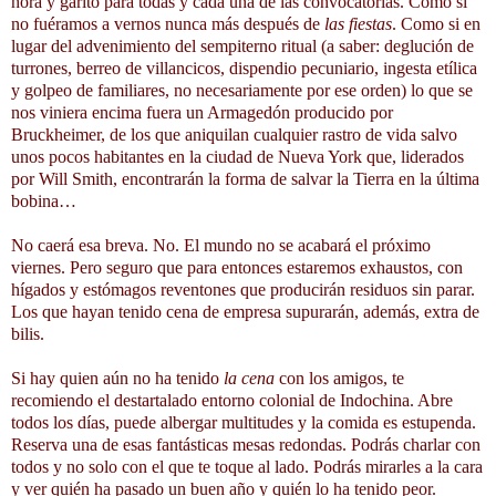
hora y garito para todas y cada una de las convocatorias. Como si
no fuéramos a vernos nunca más después de
las fiestas
. Como si en
lugar del advenimiento del sempiterno ritual (a saber: deglución de
turrones, berreo de villancicos, dispendio pecuniario, ingesta etílica
y golpeo de familiares, no necesariamente por ese orden) lo que se
nos viniera encima fuera un Armagedón producido por
Bruckheimer, de los que aniquilan cualquier rastro de vida salvo
unos pocos habitantes en la ciudad de Nueva York que, liderados
por Will Smith, encontrarán la forma de salvar la Tierra en la última
bobina…
No caerá esa breva. No. El mundo no se acabará el próximo
viernes. Pero seguro que para entonces estaremos exhaustos, con
hígados y estómagos reventones que producirán residuos sin parar.
Los que hayan tenido cena de empresa supurarán, además, extra de
bilis.
Si hay quien aún no ha tenido
la cena
con los amigos, te
recomiendo el destartalado entorno colonial de Indochina. Abre
todos los días, puede albergar multitudes y la comida es estupenda.
Reserva una de esas fantásticas mesas redondas. Podrás charlar con
todos y no solo con el que te toque al lado. Podrás mirarles a la cara
y ver quién ha pasado un buen año y quién lo ha tenido peor.