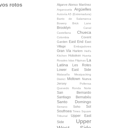
vos rotos
Algarve
Alonso Martínez
Argüelles
Arganzuela
Autovía A5 (Extremadura)
Barrio de Salamanca
Bowery
Brick Lane
Brooklyn
Canal
Chueca
Castellana
Covent
Colombia
East End
Garden
East
Village
Embajadores
Gran Vía
Harlem
Hell's
Hoboken
Kitchen
Huerta
La
Rosales
Islas Filipinas
Latina
Les Rotes
Lower East Side
Malasaña
Meatpacking
Midtown
Nueva
District
Jersey
Pollensa
Quevedo
Ronda Norte
San Bernardo
Santiago Bernabéu
Santo Domingo
Sol
Soho
Serrano
Southsea
Times Square
Upper East
Tribunal
Upper
Side
West Side