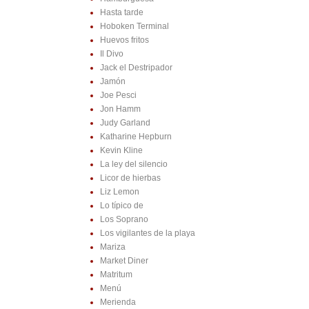
Hasta tarde
Hoboken Terminal
Huevos fritos
Il Divo
Jack el Destripador
Jamón
Joe Pesci
Jon Hamm
Judy Garland
Katharine Hepburn
Kevin Kline
La ley del silencio
Licor de hierbas
Liz Lemon
Lo típico de
Los Soprano
Los vigilantes de la playa
Mariza
Market Diner
Matritum
Menú
Merienda