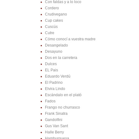
Con faldas y a lo loco
Cordero
Crudivegano
Cup cakes
Cuscús
Cutre
Cómo conocí a vuestra madre
Desangelado
Desayuno
Dos en la carretera
Dulces
EL Pais
Eduardo Verdú
El Padrino
Elvira Lindo
Escándalo en el plató
Fados
Frango no churrasco
Frank Sinatra
Gandolfini
Gus Van Sant
Halle Berry
Hamburguesa