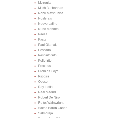
Mezquita
Mitch Buchannan
Nobu Matshuhisa
Nosferatu
Nuevo Latino
Nuno Mendes
Paella
Pasta
Paul Giamatti
Pescado
Pescaíto frito
Pollo frito
Precious
Premios Goya
Pscosis
Queso
Ray Liotta
Real Madrid
Robert De Niro
Rufus Wainwright
Sacha Baron Cohen
Salmorejo