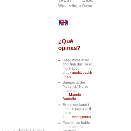
West Village
Ópera
¿Qué
opinas?
Read more at do
choi tinh duc Read
more at do
ch...
- qualitybackli
nk.net
Buenas tardes
"kubelick" No se
imagina
l...
- Manolo
Bordallo
Every weekend i
used to pay a visit
this site,
for...
- Anonymous
Cuando se habla
de restaurantes,
Entrada antigua