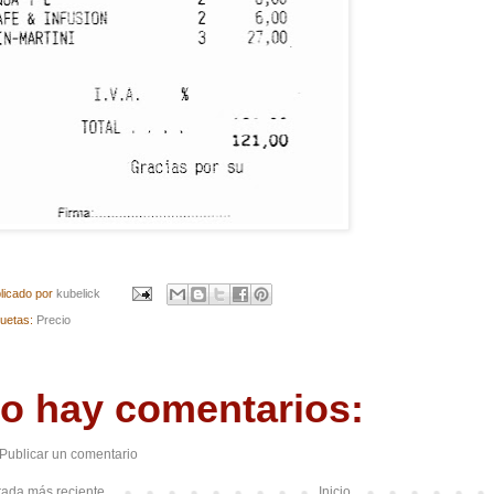
licado por
kubelick
quetas:
Precio
o hay comentarios:
Publicar un comentario
rada más reciente
Inicio