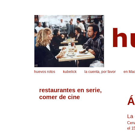
huevos rotos
kubelick
la cuenta, por favor
en Mad
restaurantes en serie,
comer de cine
Á
La 
Cena
el 1