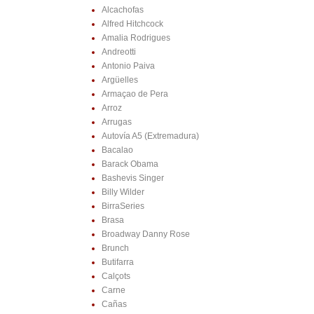
Alcachofas
Alfred Hitchcock
Amalia Rodrigues
Andreotti
Antonio Paiva
Argüelles
Armaçao de Pera
Arroz
Arrugas
Autovía A5 (Extremadura)
Bacalao
Barack Obama
Bashevis Singer
Billy Wilder
BirraSeries
Brasa
Broadway Danny Rose
Brunch
Butifarra
Calçots
Carne
Cañas