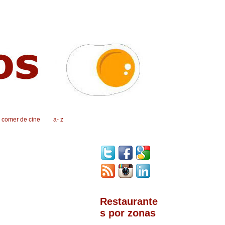
, comer de cine
a- z
Restaurante
s por zonas