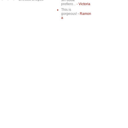
sin duda
prefiero...
- Victoria
This is
gorgeous!
- Ramon
a