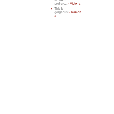
sin duda
prefiero...
- Victoria
This is
gorgeous!
- Ramon
a