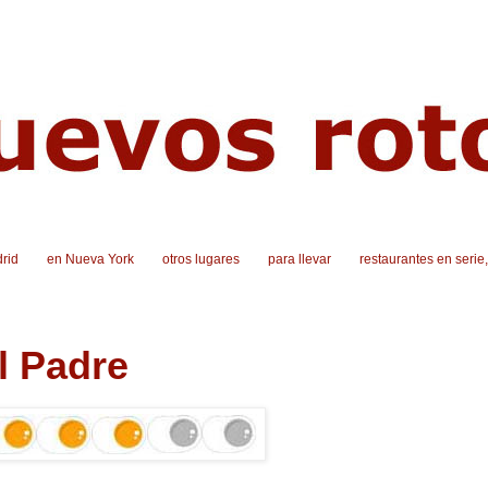
rid
en Nueva York
otros lugares
para llevar
restaurantes en serie
l Padre