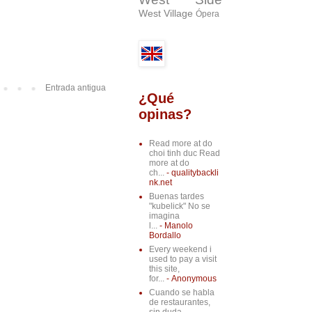
West Village
Ópera
Entrada antigua
¿Qué
opinas?
Read more at do
choi tinh duc Read
more at do
ch...
- qualitybackli
nk.net
Buenas tardes
"kubelick" No se
imagina
l...
- Manolo
Bordallo
Every weekend i
used to pay a visit
this site,
for...
- Anonymous
Cuando se habla
de restaurantes,