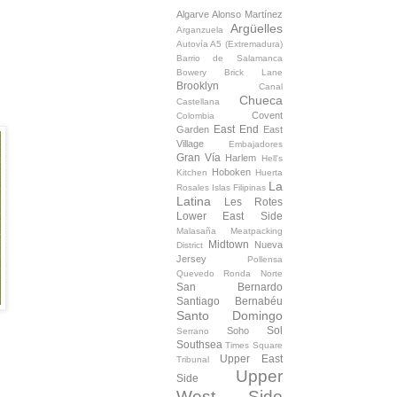
Algarve
Alonso Martínez
Argüelles
Arganzuela
Autovía A5 (Extremadura)
Barrio de Salamanca
Bowery
Brick Lane
Brooklyn
Canal
Chueca
Castellana
Covent
Colombia
East End
Garden
East
Village
Embajadores
Gran Vía
Harlem
Hell's
Hoboken
Kitchen
Huerta
La
Rosales
Islas Filipinas
Latina
Les Rotes
Lower East Side
Malasaña
Meatpacking
Midtown
Nueva
District
Jersey
Pollensa
Quevedo
Ronda Norte
San Bernardo
Santiago Bernabéu
Santo Domingo
Sol
Soho
Serrano
Southsea
Times Square
Upper East
Tribunal
Upper
Side
West Side