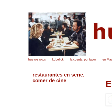
huevos rotos
kubelick
la cuenta, por favor
en Mad
restaurantes en serie,
comer de cine
E