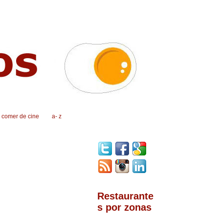
, comer de cine
a- z
Restaurante
s por zonas