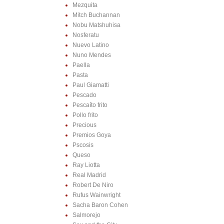
Mezquita
Mitch Buchannan
Nobu Matshuhisa
Nosferatu
Nuevo Latino
Nuno Mendes
Paella
Pasta
Paul Giamatti
Pescado
Pescaíto frito
Pollo frito
Precious
Premios Goya
Pscosis
Queso
Ray Liotta
Real Madrid
Robert De Niro
Rufus Wainwright
Sacha Baron Cohen
Salmorejo