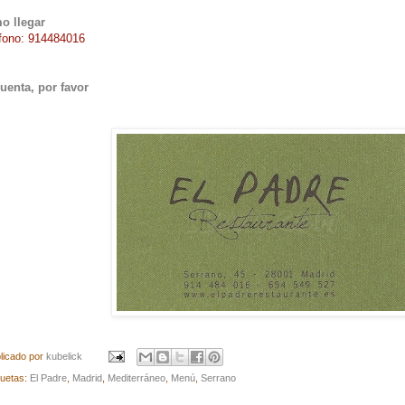
o llegar
fono: 914484016
uenta, por favor
licado por
kubelick
quetas:
El Padre
,
Madrid
,
Mediterráneo
,
Menú
,
Serrano