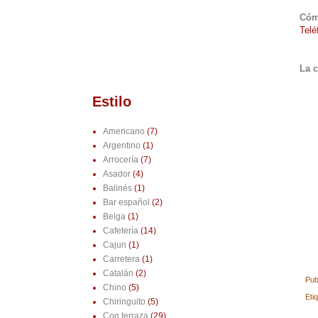
Cóm
Telé
La c
Estilo
Americano
(7)
Argentino
(1)
Arrocería
(7)
Asador
(4)
Balinés
(1)
Bar español
(2)
Belga
(1)
Cafetería
(14)
Cajun
(1)
Carretera
(1)
Catalán
(2)
Pub
Chino
(5)
Eti
Chiringuito
(5)
Con terraza
(29)