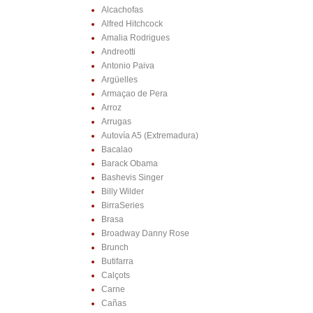
Alcachofas
Alfred Hitchcock
Amalia Rodrigues
Andreotti
Antonio Paiva
Argüelles
Armaçao de Pera
Arroz
Arrugas
Autovía A5 (Extremadura)
Bacalao
Barack Obama
Bashevis Singer
Billy Wilder
BirraSeries
Brasa
Broadway Danny Rose
Brunch
Butifarra
Calçots
Carne
Cañas