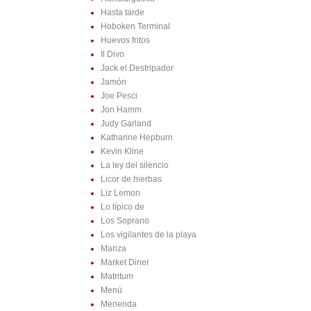
Hasta tarde
Hoboken Terminal
Huevos fritos
Il Divo
Jack el Destripador
Jamón
Joe Pesci
Jon Hamm
Judy Garland
Katharine Hepburn
Kevin Kline
La ley del silencio
Licor de hierbas
Liz Lemon
Lo típico de
Los Soprano
Los vigilantes de la playa
Mariza
Market Diner
Matritum
Menú
Merienda