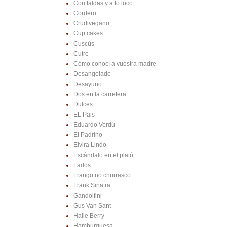
Con faldas y a lo loco
Cordero
Crudivegano
Cup cakes
Cuscús
Cutre
Cómo conocí a vuestra madre
Desangelado
Desayuno
Dos en la carretera
Dulces
EL Pais
Eduardo Verdú
El Padrino
Elvira Lindo
Escándalo en el plató
Fados
Frango no churrasco
Frank Sinatra
Gandolfini
Gus Van Sant
Halle Berry
Hamburguesa