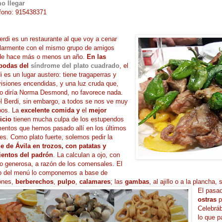
o llegar
fono: 915438371
erdi es un restaurante al que voy a cenar
larmente con el mismo grupo de amigos
de hace más o menos un año.
En las
ípodas del
síndrome del plato cuadrado
, el
i es un lugar austero: tiene tragaperras y
visiones encendidas, y una luz cruda que,
 diría Norma Desmond, no favorece nada.
l Berdi, sin embargo, a todos se nos ve muy
pos. La
excelente comida y
el
mejor
icio
tienen mucha culpa de los estupendos
ntos que hemos pasado allí en los últimos
s. Como plato fuerte, solemos pedir la
e de Ávila en trozos, con patatas y
ientos del padrón
. La calculan a ojo, con
 generosa, a razón de los comensales. El
o del menú lo componemos a base de
ones,
berberechos
,
pulpo
,
calamares
; las
gambas
, al ajillo o a la plancha
El pasa
ostras
p
Celebrá
lo que p