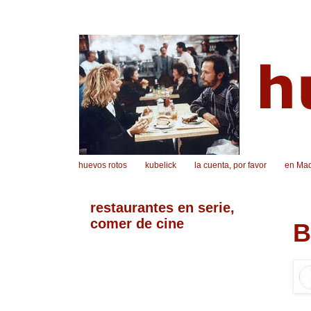
huevos rotos
kubelick
la cuenta, por favor
en Mad
restaurantes en serie,
comer de cine
B