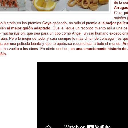
de la se
Arrugas
Cruz, pr
soirées
g
o historia en los premios
Goya
ganando, no sólo el premio
a la mejor pelíc
bién
al mejor guión adaptado
. Que le llegue un reconocimiento así a una pe
 mucha ilusión; que sea para un tipo como Ángel, un ser humano excepcional
aún. Pero lo mejor de todo, y casi siempre lo más difícil de conseguir, es que
a por una película bonita y que te apetezca recomendar a todo el mundo.
Ar
, ha vuelto a los cines. En cierto sentido,
es una emocionante historia de 
dáis.