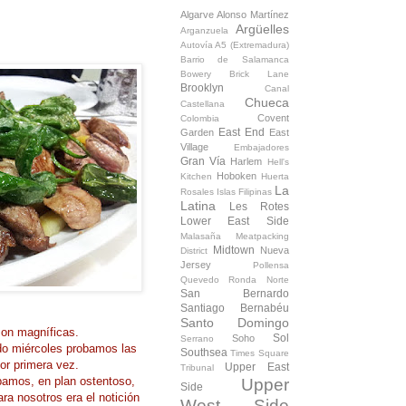
Algarve
Alonso Martínez
Argüelles
Arganzuela
Autovía A5 (Extremadura)
Barrio de Salamanca
Bowery
Brick Lane
Brooklyn
Canal
Chueca
Castellana
Covent
Colombia
East End
Garden
East
Village
Embajadores
Gran Vía
Harlem
Hell's
Hoboken
Kitchen
Huerta
La
Rosales
Islas Filipinas
Latina
Les Rotes
Lower East Side
Malasaña
Meatpacking
Midtown
Nueva
District
Jersey
Pollensa
Quevedo
Ronda Norte
San Bernardo
Santiago Bernabéu
Santo Domingo
, son magníficas.
Sol
Soho
Serrano
do miércoles probamos las
Southsea
Times Square
or primera vez.
Upper East
Tribunal
bamos, en plan ostentoso,
Upper
Side
ara nosotros era el notición
West Side