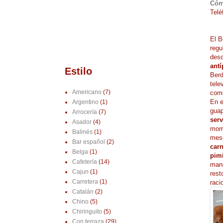
Cóm
Telé
El B
regu
des
ant
Estilo
Berd
tele
Americano
(7)
como
En e
Argentino
(1)
gua
Arrocería
(7)
serv
Asador
(4)
mome
Balinés
(1)
mese
Bar español
(2)
carn
Belga
(1)
pim
Cafetería
(14)
mano
Cajun
(1)
rest
Carretera
(1)
raci
Catalán
(2)
Chino
(5)
Chiringuito
(5)
Con terraza
(29)