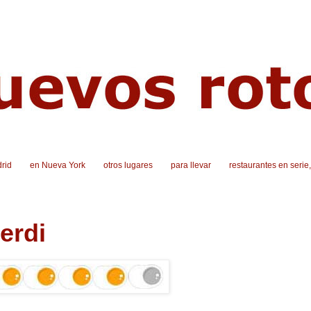
rid
en Nueva York
otros lugares
para llevar
restaurantes en serie
erdi