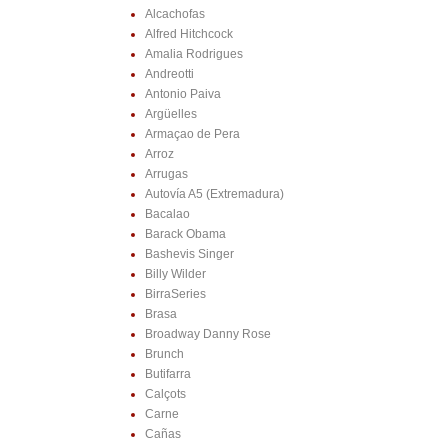
Alcachofas
Alfred Hitchcock
Amalia Rodrigues
Andreotti
Antonio Paiva
Argüelles
Armaçao de Pera
Arroz
Arrugas
Autovía A5 (Extremadura)
Bacalao
Barack Obama
Bashevis Singer
Billy Wilder
BirraSeries
Brasa
Broadway Danny Rose
Brunch
Butifarra
Calçots
Carne
Cañas