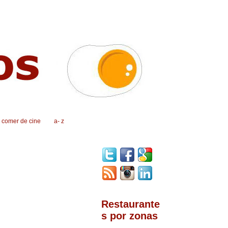
, comer de cine
a- z
Restaurante
s por zonas