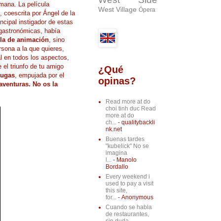
mana. La película
West Village
Ópera
, coescrita por Ángel de la
incipal instigador de estas
astronómicas, había
ula de animación
, sino
rsona a la que quieres,
 en todos los aspectos,
 el triunfo de tu amigo
¿Qué
rugas
, empujada por el
opinas?
aventuras. No os la
Read more at do
choi tinh duc Read
more at do
ch...
- qualitybackli
nk.net
Buenas tardes
"kubelick" No se
imagina
l...
- Manolo
Bordallo
Every weekend i
used to pay a visit
this site,
for...
- Anonymous
Cuando se habla
de restaurantes,