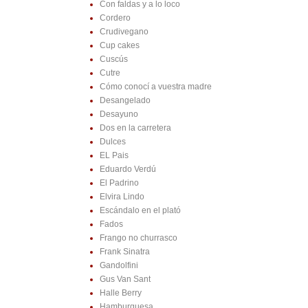
Con faldas y a lo loco
Cordero
Crudivegano
Cup cakes
Cuscús
Cutre
Cómo conocí a vuestra madre
Desangelado
Desayuno
Dos en la carretera
Dulces
EL Pais
Eduardo Verdú
El Padrino
Elvira Lindo
Escándalo en el plató
Fados
Frango no churrasco
Frank Sinatra
Gandolfini
Gus Van Sant
Halle Berry
Hamburguesa