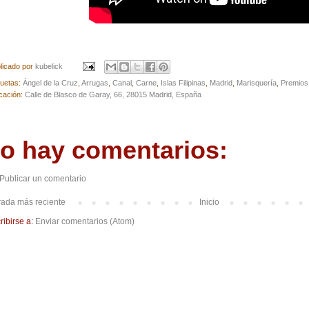
licado por
kubelick
quetas:
Ángel de la Cruz
,
Arrugas
,
Canal
,
Carne
,
Islas Filipinas
,
Madrid
,
Marisquería
,
Premios
cación:
Calle de Blasco de Garay, 66, 28015 Madrid, España
o hay comentarios:
Publicar un comentario
rada más reciente
Inicio
ribirse a:
Enviar comentarios (Atom)