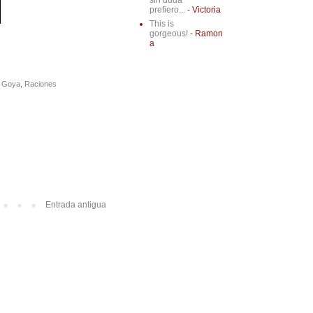
sin duda
prefiero...
- Victoria
This is
gorgeous!
- Ramon
a
 Goya
,
Raciones
Entrada antigua