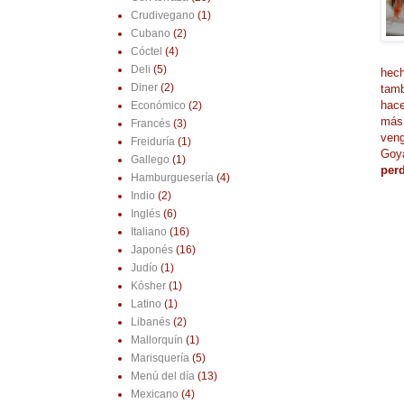
Crudivegano
(1)
Cubano
(2)
Cóctel
(4)
Deli
(5)
hech
Diner
(2)
tam
hace
Económico
(2)
más 
Francés
(3)
veng
Freiduría
(1)
Goya
Gallego
(1)
per
Hamburguesería
(4)
Indio
(2)
Inglés
(6)
Italiano
(16)
Japonés
(16)
Judío
(1)
Kósher
(1)
Latino
(1)
Libanés
(2)
Mallorquín
(1)
Marisquería
(5)
Menú del día
(13)
Mexicano
(4)