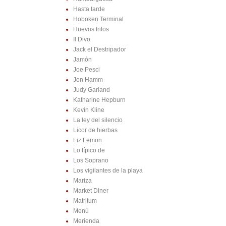
Hasta tarde
Hoboken Terminal
Huevos fritos
Il Divo
Jack el Destripador
Jamón
Joe Pesci
Jon Hamm
Judy Garland
Katharine Hepburn
Kevin Kline
La ley del silencio
Licor de hierbas
Liz Lemon
Lo típico de
Los Soprano
Los vigilantes de la playa
Mariza
Market Diner
Matritum
Menú
Merienda