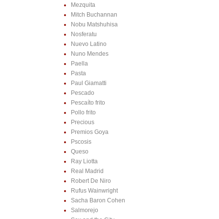
Mezquita
Mitch Buchannan
Nobu Matshuhisa
Nosferatu
Nuevo Latino
Nuno Mendes
Paella
Pasta
Paul Giamatti
Pescado
Pescaíto frito
Pollo frito
Precious
Premios Goya
Pscosis
Queso
Ray Liotta
Real Madrid
Robert De Niro
Rufus Wainwright
Sacha Baron Cohen
Salmorejo