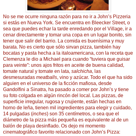
No se me ocurre ninguna razón para no ir a John’s Pizzeria
si estás en Nueva York. Se encuentra en Bleecker Street, o
sea que puedes echar la tarde enredando por el Village, ir a
cenar directamente y tomar una copa en un lugar bonito, sin
tener que salir del barrio. La comida es buenísima y muy
barata. No es cierto que sólo sirvan pizza, también hay
bocatas y pasta hecha a la italoamericana, con la receta que
Clemenza le dio a Michael para cuando “tuviera que guisar
para veinte”: unos ajos fritos en aceite de buena calidad,
tomate natural y tomate en lata,
salchicha
, las
desmesuradas
meatballs
, vino y azúcar. Todo el que ha sido
alguien en el universo de la ficción mafiosa, desde
Gandolfini a Sinatra, ha pasado a comer por John’s y tiene
su foto colgada en algún rincón del local. Las pizzas, de
superficie irregular, rugosa y crujiente, están hechas en
horno de leña, tienen mil ingredientes para elegir y cuidado,
14 pulgadas (
inches
) son 35 centímetros, o sea que el
diámetro de la pizza más pequeña es equivalente al de un
balón de playa desinflado. Os dejo mi momento
cinematográfico favorito relacionado con John’s Pizza: