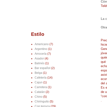
Cóm
Telé
63
L
a c
Otra
Estilo
Prec
Americano
(7)
hici
Gene
Argentino
(1)
jóve
Arrocería
(7)
quié
Asador
(4)
qué 
Balinés
(1)
echa
Bar español
(2)
espa
Belga
(1)
asis
Cafetería
(14)
econ
Cajun
(1)
del 
Carretera
(1)
Es e
de u
Catalán
(2)
“cor
Chino
(5)
.
Chiringuito
(5)
Con terraza
(29)