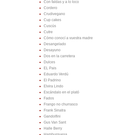
Con faldas y a lo loco
Cordero
Crudivegano
Cup cakes
Cuscús
Cutre
Cómo conocí a vuestra madre
Desangelado
Desayuno
Dos en la carretera
Dulces
EL Pais
Eduardo Verdú
El Padrino
Elvira Lindo
Escándalo en el plató
Fados
Frango no churrasco
Frank Sinatra
Gandolfini
Gus Van Sant
Halle Berry
Hamburguesa