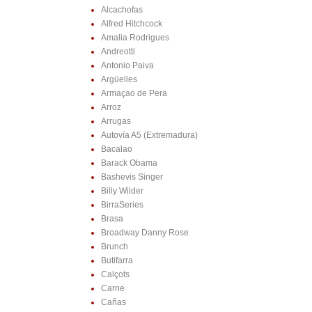
Alcachofas
Alfred Hitchcock
Amalia Rodrigues
Andreotti
Antonio Paiva
Argüelles
Armaçao de Pera
Arroz
Arrugas
Autovía A5 (Extremadura)
Bacalao
Barack Obama
Bashevis Singer
Billy Wilder
BirraSeries
Brasa
Broadway Danny Rose
Brunch
Butifarra
Calçots
Carne
Cañas