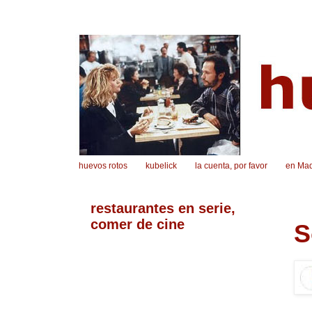
huevos rotos
kubelick
la cuenta, por favor
en Mad
restaurantes en serie,
comer de cine
S