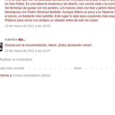
en San Felipe. Es una taberna moderna y de diseño, con cocina vista y la cocin
me terminan de gustar son los postres. Los huevos rotos con foie y jamón ibéric
berenjenas con Pedro Ximénez también. Aunque difiere un poco a la Taberna 
el precio, es bastante más subidito. Este lugar lo dejo para ocasiones más esp
Plateros para cenar con amigos un sábado antes de salir de copas.
12 de marzo de 2011 a las 18:43
kubelick
dijo...
Gracias por la recomendación, María. ¡Estoy deseando volver!
13 de marzo de 2011 a las 12:27
Publicar un comentario
rada más reciente
Inicio
ribirse a:
Enviar comentarios (Atom)