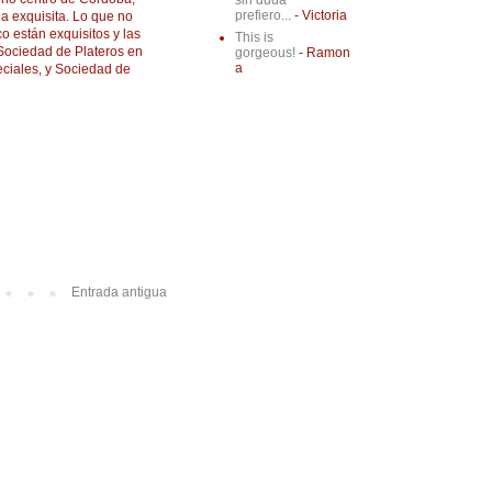
sin duda
prefiero...
- Victoria
a exquisita. Lo que no
o están exquisitos y las
This is
Sociedad de Plateros en
gorgeous!
- Ramon
a
eciales, y Sociedad de
Entrada antigua