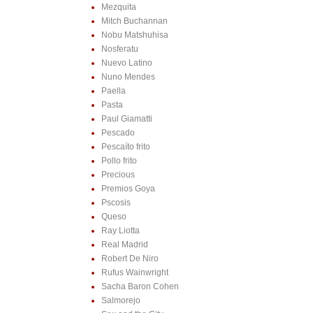
Mezquita
Mitch Buchannan
Nobu Matshuhisa
Nosferatu
Nuevo Latino
Nuno Mendes
Paella
Pasta
Paul Giamatti
Pescado
Pescaíto frito
Pollo frito
Precious
Premios Goya
Pscosis
Queso
Ray Liotta
Real Madrid
Robert De Niro
Rufus Wainwright
Sacha Baron Cohen
Salmorejo