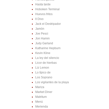
Hasta tarde
Hoboken Terminal
Huevos fritos
Il Divo
Jack el Destripador
Jamón
Joe Pesci
Jon Hamm
Judy Garland
Katharine Hepburn
Kevin Kline
La ley del silencio
Licor de hierbas
Liz Lemon
Lo típico de
Los Soprano
Los vigilantes de la playa
Mariza
Market Diner
Matritum
Menú
Merienda