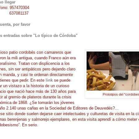
o llegar
fono: 957470304
7081137
uenta, por favor
s entradas sobre "Lo típico de Córdoba"
ioso patio cordobés con camareros que
eron la mili antigua, cuando Franco aún era
ralísimo. Tratan con displicencia a los
nes, sin ser antipáticos pero dejando claro
n manda, y casi te ordenan directamente
tienes que pedir. En este
link
se puede
r un vistazo a la historia de un curioso
cio que nació hace más de 130 años para
Prototipos del "cordob
tir al gremio de plateros durante la crisis
ómica de 1868. ¿Se tomarán los jóvenes
año 2.140 unas cañas en la Sociedad de Editores de Deuvedés?...
se sitio donde suelen dejarse caer intelectuales y culturetas de visita en la 
nas berenjenas y salmorejo ejemplares, en esta visita aprendí a cómo meter 
dobesismo”. En serio.