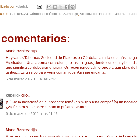
licado por
kubelick
quetas:
Con terraza
,
Córdoba
,
Lo típico de
,
Salmorejo
,
Sociedad de Plateros
,
Taberna
,
Tradic
 comentarios:
María Benítez dijo...
Hay varias Tabernas Sociedad de Plateros en Córdoba, a mi la que más me gus
Auxiliadora. Una taberna con solera, de las antiguas, donde como muy bien dic
que significa cordobesismo, jajaja. Os recomiendo salmorejo, y algún plato de
tantos.... Es un sitio para venir con amigos. A mi me encanta.
6 de marzo de 2011 a las 9:47
kubelick
dijo...
¡Sí! No lo mencioné en el post pero tomé (en muy buena compañía) un bacalao
¿Algún otro sitio especial para la próxima visita?
6 de marzo de 2011 a las 11:43
María Benítez dijo...
A mi un sitio que me ha cautivado ultimamente es la taberna Ziryab. Está en p