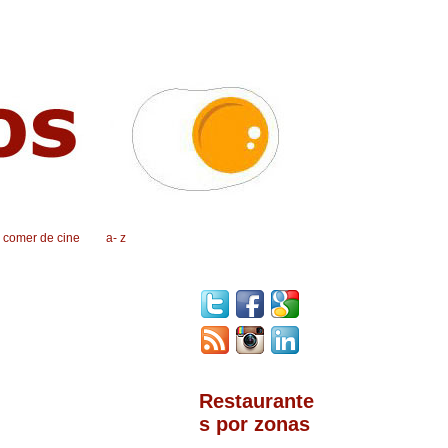
, comer de cine
a- z
Restaurante
s por zonas