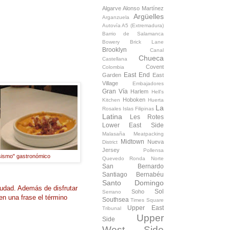
Algarve
Alonso Martínez
Argüelles
Arganzuela
Autovía A5 (Extremadura)
Barrio de Salamanca
Bowery
Brick Lane
Brooklyn
Canal
Chueca
Castellana
Covent
Colombia
East End
Garden
East
Village
Embajadores
Gran Vía
Harlem
Hell's
Hoboken
Kitchen
Huerta
La
Rosales
Islas Filipinas
Latina
Les Rotes
Lower East Side
Malasaña
Meatpacking
Midtown
Nueva
District
Jersey
Pollensa
esismo" gastronómico
Quevedo
Ronda Norte
San Bernardo
Santiago Bernabéu
Santo Domingo
ciudad. Además de disfrutar
Sol
Soho
Serrano
en una frase el término
Southsea
Times Square
Upper East
Tribunal
Upper
Side
West Side