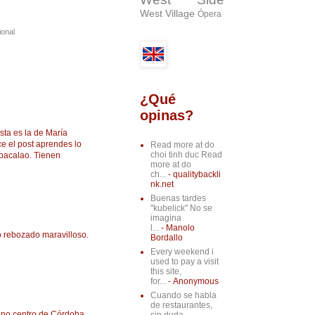
West Village
Ópera
ional
¿Qué
opinas?
ta es la de María
e el post aprendes lo
Read more at do
choi tinh duc Read
 bacalao. Tienen
more at do
ch...
- qualitybackli
nk.net
Buenas tardes
"kubelick" No se
imagina
l...
- Manolo
 rebozado maravilloso.
Bordallo
Every weekend i
used to pay a visit
this site,
for...
- Anonymous
Cuando se habla
de restaurantes,
leno centro de Córdoba,