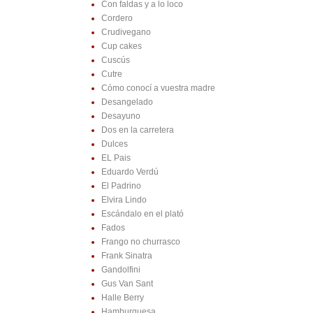
Con faldas y a lo loco
Cordero
Crudivegano
Cup cakes
Cuscús
Cutre
Cómo conocí a vuestra madre
Desangelado
Desayuno
Dos en la carretera
Dulces
EL Pais
Eduardo Verdú
El Padrino
Elvira Lindo
Escándalo en el plató
Fados
Frango no churrasco
Frank Sinatra
Gandolfini
Gus Van Sant
Halle Berry
Hamburguesa