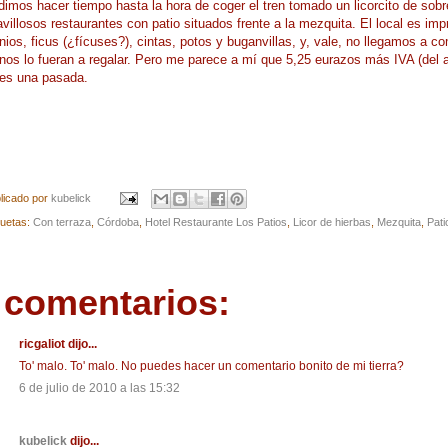
dimos hacer tiempo hasta la hora de coger el tren tomado un licorcito de so
villosos restaurantes con patio situados frente a la mezquita. El local es imp
nios, ficus (¿fícuses?), cintas, potos y buganvillas, y, vale, no llegamos a 
nos lo fueran a regalar. Pero me parece a mí que 5,25 eurazos más IVA (del 
es una pasada.
licado por
kubelick
quetas:
Con terraza
,
Córdoba
,
Hotel Restaurante Los Patios
,
Licor de hierbas
,
Mezquita
,
Pati
 comentarios:
ricgaliot dijo...
To' malo. To' malo. No puedes hacer un comentario bonito de mi tierra?
6 de julio de 2010 a las 15:32
kubelick
dijo...