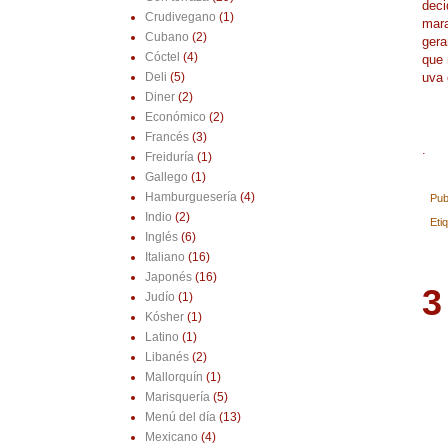
deci
Crudivegano
(1)
mara
Cubano
(2)
gera
Cóctel
(4)
que 
uva 
Deli
(5)
Diner
(2)
Económico
(2)
Francés
(3)
.
Freiduría
(1)
Gallego
(1)
Hamburguesería
(4)
Pub
Indio
(2)
Eti
Inglés
(6)
Italiano
(16)
Japonés
(16)
3
Judío
(1)
Kósher
(1)
Latino
(1)
Libanés
(2)
Mallorquín
(1)
Marisquería
(5)
Menú del día
(13)
Mexicano
(4)