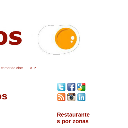
, comer de cine
a- z
os
Restaurante
s por zonas