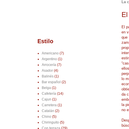
La c
El
El p
en v
que 
Estilo
zamp
prop
inte
Americano
(7)
esti
Argentino
(1)
“cas
Arrocería
(7)
ello
Asador
(4)
perp
Balinés
(1)
lo m
Bar español
(2)
econ
Belga
(1)
obti
Cafetería
(14)
da c
embo
Cajun
(1)
la p
Carretera
(1)
no e
Catalán
(2)
Chino
(5)
Desp
Chiringuito
(5)
búsq
Con terraza
(29)