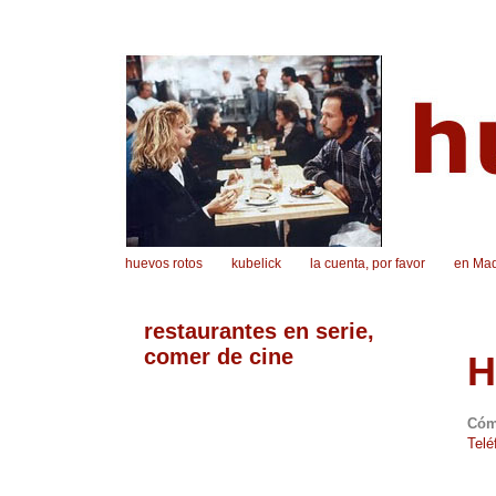
huevos rotos
kubelick
la cuenta, por favor
en Mad
restaurantes en serie,
comer de cine
H
Cóm
Telé