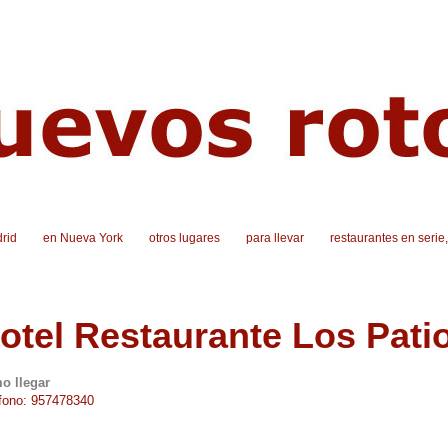
rid
en Nueva York
otros lugares
para llevar
restaurantes en serie
otel Restaurante Los Pati
o llegar
fono: 957478340