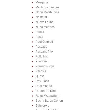
Mezquita
Mitch Buchannan
Nobu Matshuhisa
Nosferatu
Nuevo Latino
Nuno Mendes
Paella
Pasta
Paul Giamatti
Pescado
Pescaíto frito
Pollo frito
Precious
Premios Goya
Pscosis
Queso
Ray Liotta
Real Madrid
Robert De Niro
Rufus Wainwright
Sacha Baron Cohen
Salmorejo