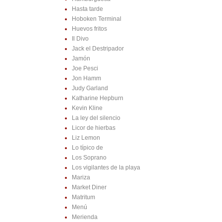
Hasta tarde
Hoboken Terminal
Huevos fritos
Il Divo
Jack el Destripador
Jamón
Joe Pesci
Jon Hamm
Judy Garland
Katharine Hepburn
Kevin Kline
La ley del silencio
Licor de hierbas
Liz Lemon
Lo típico de
Los Soprano
Los vigilantes de la playa
Mariza
Market Diner
Matritum
Menú
Merienda