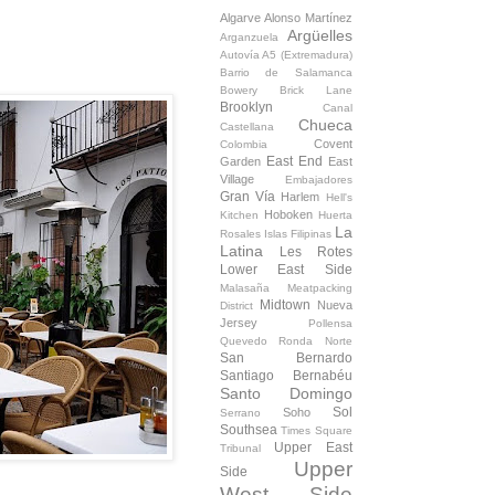
Algarve
Alonso Martínez
Argüelles
Arganzuela
Autovía A5 (Extremadura)
Barrio de Salamanca
Bowery
Brick Lane
Brooklyn
Canal
Chueca
Castellana
Covent
Colombia
East End
Garden
East
Village
Embajadores
Gran Vía
Harlem
Hell's
Hoboken
Kitchen
Huerta
La
Rosales
Islas Filipinas
Latina
Les Rotes
Lower East Side
Malasaña
Meatpacking
Midtown
Nueva
District
Jersey
Pollensa
Quevedo
Ronda Norte
San Bernardo
Santiago Bernabéu
Santo Domingo
Sol
Soho
Serrano
Southsea
Times Square
Upper East
Tribunal
Upper
Side
West Side