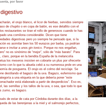
uenta, por favor
 digestivo
acharán, el orujo blanco, el licor de hierbas, servidos siempre
aso de chupito o en copa de balón, es ese detallito con el
los restaurantes se tiran el rollo de generosos cuando te has
ado una comilona considerable. Dicen que tiene
iedades digestivas pero yo siempre he pensado que, si la
nción es asimilar bien los 50 eurazos por barba, ya podrían
rarse e invitar a unos
gin tonics
. Porque no nos engañan,
ero” no es sinónimo de “mejor”, sólo de “más barato”. Para
s, claro, porque en la bendita España de la melancolía
etua los meseros insisten en cobrarte un plus por ofrecerte
ismo con lo que tu abuela cebó a su numerosa prole en una
omía de posguerra. El orujo es el colmo del reciclaje. Se
ene destilando el bagazo de la uva. Bagazo, eufemismo que
ategoría a una etiqueta en la que debería poner “este
rrachador está elaborado a partir de desperdicios”. Eso es,
iel, las semillas y los tallos de la uva, o sea, que todo lo que
s zumo, es bagazo.
ués de estar de cata por Córdoba durante dos días, a la
ueda de las berenjenas a la miel y el salmorejo perfectos,