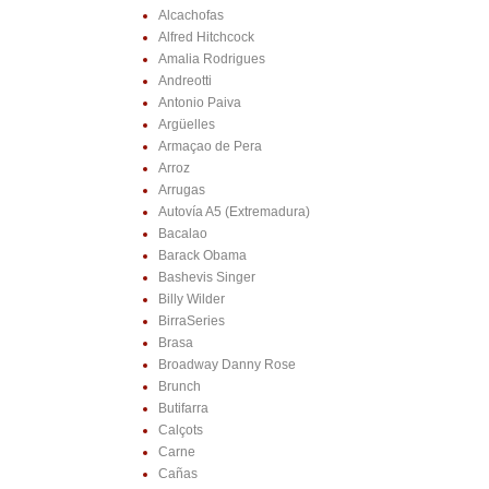
Alcachofas
Alfred Hitchcock
Amalia Rodrigues
Andreotti
Antonio Paiva
Argüelles
Armaçao de Pera
Arroz
Arrugas
Autovía A5 (Extremadura)
Bacalao
Barack Obama
Bashevis Singer
Billy Wilder
BirraSeries
Brasa
Broadway Danny Rose
Brunch
Butifarra
Calçots
Carne
Cañas