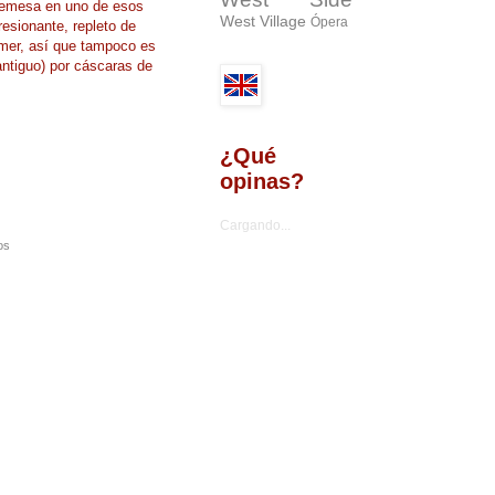
bremesa en uno de esos
West Village
Ópera
resionante, repleto de
comer, así que tampoco es
antiguo) por cáscaras de
¿Qué
opinas?
Cargando...
os