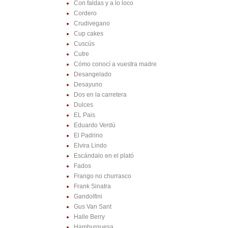
Con faldas y a lo loco
Cordero
Crudivegano
Cup cakes
Cuscús
Cutre
Cómo conocí a vuestra madre
Desangelado
Desayuno
Dos en la carretera
Dulces
EL Pais
Eduardo Verdú
El Padrino
Elvira Lindo
Escándalo en el plató
Fados
Frango no churrasco
Frank Sinatra
Gandolfini
Gus Van Sant
Halle Berry
Hamburguesa