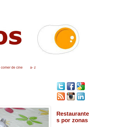
, comer de cine
a- z
Restaurante
s por zonas