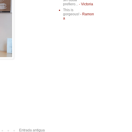
sin duda
prefiero...
- Victoria
This is
gorgeous!
- Ramon
a
Entrada antigua