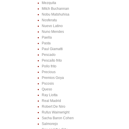
Mezquita
Mitch Buchannan
Nobu Matshuhisa
Nosferatu
Nuevo Latino
Nuno Mendes
Paella
Pasta
Paul Giamatti
Pescado
Pescaíto frito
Pollo frito
Precious
Premios Goya
Pscosis
Queso
Ray Liotta
Real Madrid
Robert De Niro
Rufus Wainwright
Sacha Baron Cohen
Salmorejo