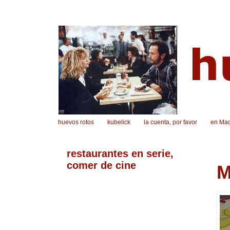
huevos rotos
kubelick
la cuenta, por favor
en Mad
restaurantes en serie,
comer de cine
M