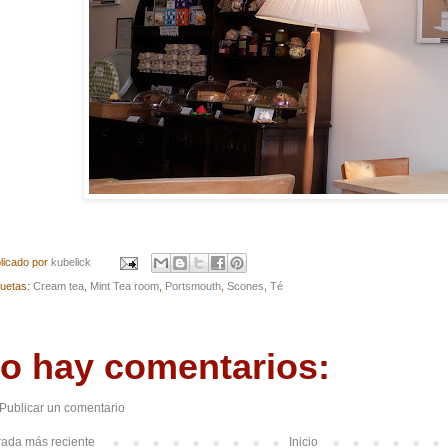
licado por
kubelick
quetas:
Cream tea
,
Mint Tea room
,
Portsmouth
,
Scones
,
Té
o hay comentarios:
Publicar un comentario
rada más reciente
Inicio