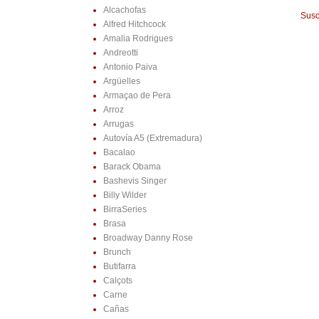
Alcachofas
Susc
Alfred Hitchcock
Amalia Rodrigues
Andreotti
Antonio Paiva
Argüelles
Armaçao de Pera
Arroz
Arrugas
Autovía A5 (Extremadura)
Bacalao
Barack Obama
Bashevis Singer
Billy Wilder
BirraSeries
Brasa
Broadway Danny Rose
Brunch
Butifarra
Calçots
Carne
Cañas