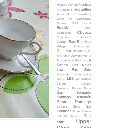
Algarve
Alonso Martínez
Argüelles
Arganzuela
Autovía A5 (Extremadura)
Barrio de Salamanca
Bowery
Brick Lane
Brooklyn
Canal
Chueca
Castellana
Covent
Colombia
East End
Garden
East
Village
Embajadores
Gran Vía
Harlem
Hell's
Hoboken
Kitchen
Huerta
La
Rosales
Islas Filipinas
Latina
Les Rotes
Lower East Side
Malasaña
Meatpacking
Midtown
Nueva
District
Jersey
Pollensa
Quevedo
Ronda Norte
San Bernardo
Santiago Bernabéu
Santo Domingo
Sol
Soho
Serrano
Southsea
Times Square
Upper East
Tribunal
Upper
Side
West Side