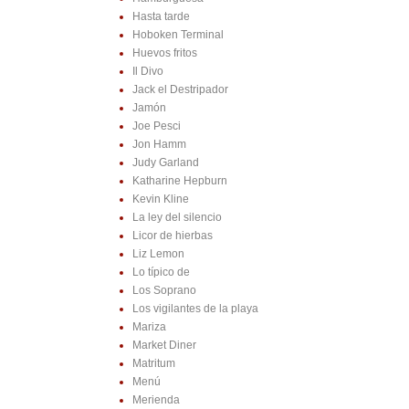
Hasta tarde
Hoboken Terminal
Huevos fritos
Il Divo
Jack el Destripador
Jamón
Joe Pesci
Jon Hamm
Judy Garland
Katharine Hepburn
Kevin Kline
La ley del silencio
Licor de hierbas
Liz Lemon
Lo típico de
Los Soprano
Los vigilantes de la playa
Mariza
Market Diner
Matritum
Menú
Merienda