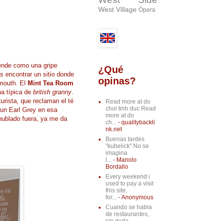
West Village
Ópera
ende como una gripe
¿Qué
s encontrar un sitio donde
opinas?
mouth. El
Mint Tea Room
na típica de
british granny
.
urista, que reclaman el té
Read more at do
choi tinh duc Read
 un Earl Grey en esa
more at do
 nublado fuera, ya me da
ch...
- qualitybackli
nk.net
Buenas tardes
"kubelick" No se
imagina
l...
- Manolo
Bordallo
Every weekend i
used to pay a visit
this site,
for...
- Anonymous
Cuando se habla
de restaurantes,