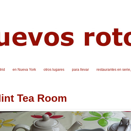
rid
en Nueva York
otros lugares
para llevar
restaurantes en serie
int Tea Room