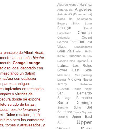
Algarve
Alonso Martínez
Argüelles
Arganzuela
Autovía A5 (Extremadura)
Barrio de Salamanca
Bowery
Brick Lane
Brooklyn
Canal
Chueca
Castellana
Covent
Colombia
East End
Garden
East
Village
Embajadores
Gran Vía
Harlem
Hell's
al principio de Albert Road,
Hoboken
Kitchen
Huerta
emente la calle más
hipster
La
Rosales
Islas Filipinas
smouth,
Garage Lounge
Latina
Les Rotes
ecioso local decorado con
Lower East Side
mezclando un (falso)
Malasaña
Meatpacking
eina Ana con cualquier
Midtown
Nueva
District
 parezca antigua.
Jersey
Pollensa
s tapizados en terciopelo,
Quevedo
Ronda Norte
San Bernardo
longues
y vitrinas de
Santiago Bernabéu
oscura donde se expone
Santo Domingo
eto surtido de tartas,
Sol
Soho
Serrano
dados,
quiche lorraines
y
Southsea
Times Square
s. Dulce o salado, está
Upper East
Tribunal
enísimo pero los camareros
Upper
Side
os, torpes y atravesados, y
West Side