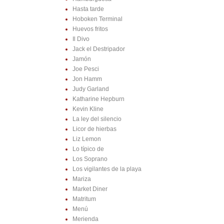
Hasta tarde
Hoboken Terminal
Huevos fritos
Il Divo
Jack el Destripador
Jamón
Joe Pesci
Jon Hamm
Judy Garland
Katharine Hepburn
Kevin Kline
La ley del silencio
Licor de hierbas
Liz Lemon
Lo típico de
Los Soprano
Los vigilantes de la playa
Mariza
Market Diner
Matritum
Menú
Merienda