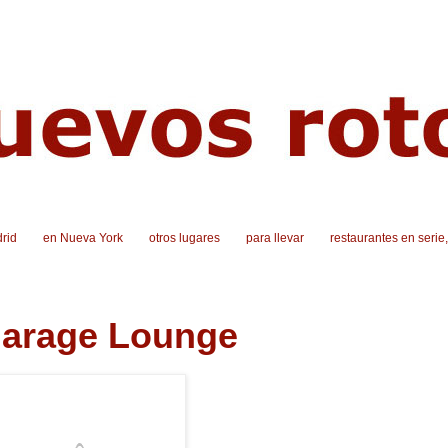
rid
en Nueva York
otros lugares
para llevar
restaurantes en serie
arage Lounge