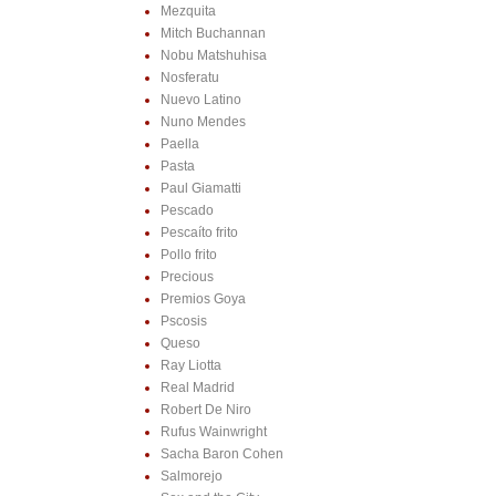
Mezquita
Mitch Buchannan
Nobu Matshuhisa
Nosferatu
Nuevo Latino
Nuno Mendes
Paella
Pasta
Paul Giamatti
Pescado
Pescaíto frito
Pollo frito
Precious
Premios Goya
Pscosis
Queso
Ray Liotta
Real Madrid
Robert De Niro
Rufus Wainwright
Sacha Baron Cohen
Salmorejo