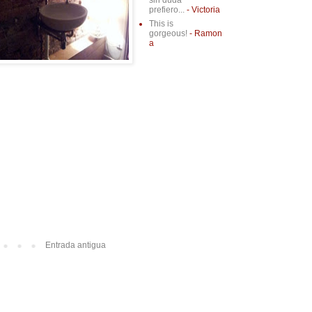
sin duda
prefiero...
- Victoria
This is
gorgeous!
- Ramon
a
Entrada antigua