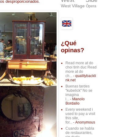
ios desproporcionados.
West Village
Ópera
¿Qué
opinas?
Read more at do
choi tinh duc Read
more at do
ch...
- qualitybackli
nk.net
Buenas tardes
"kubelick" No se
imagina
l...
- Manolo
Bordallo
Every weekend i
used to pay a visit
this site,
for...
- Anonymous
Cuando se habla
de restaurantes,