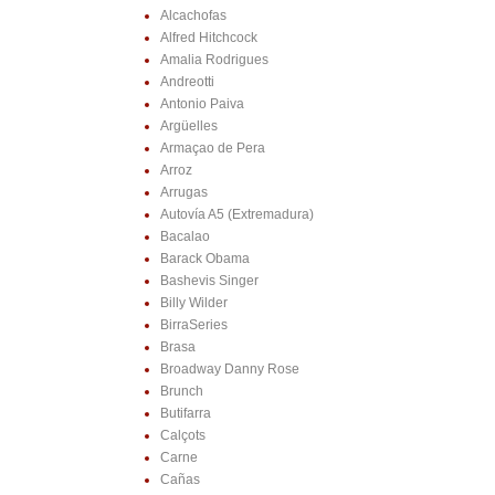
Alcachofas
Alfred Hitchcock
Amalia Rodrigues
Andreotti
Antonio Paiva
Argüelles
Armaçao de Pera
Arroz
Arrugas
Autovía A5 (Extremadura)
Bacalao
Barack Obama
Bashevis Singer
Billy Wilder
BirraSeries
Brasa
Broadway Danny Rose
Brunch
Butifarra
Calçots
Carne
Cañas