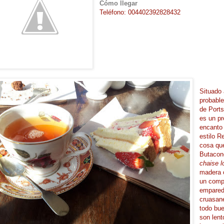
Cómo llegar
Teléfono: 004402392828432
Situado 
probabl
de Port
es un pr
encanto 
estilo R
cosa que
Butacone
chaise 
madera 
un compl
empare
cruasane
todo bu
son lent