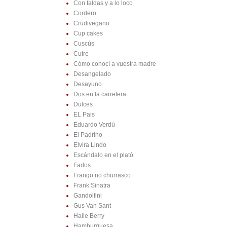
Con faldas y a lo loco
Cordero
Crudivegano
Cup cakes
Cuscús
Cutre
Cómo conocí a vuestra madre
Desangelado
Desayuno
Dos en la carretera
Dulces
EL Pais
Eduardo Verdú
El Padrino
Elvira Lindo
Escándalo en el plató
Fados
Frango no churrasco
Frank Sinatra
Gandolfini
Gus Van Sant
Halle Berry
Hamburguesa