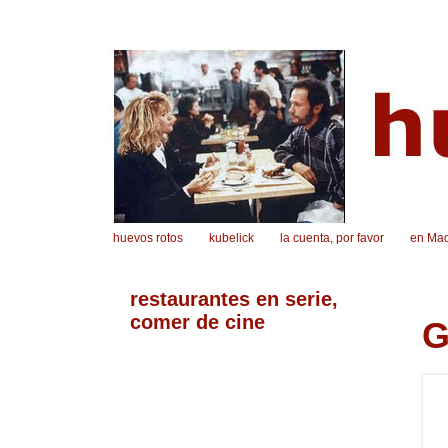
huevos rotos
kubelick
la cuenta, por favor
en Mad
restaurantes en serie,
comer de cine
G