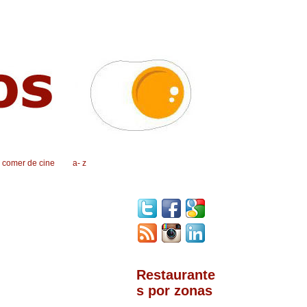
, comer de cine
a- z
Restaurante
s por zonas