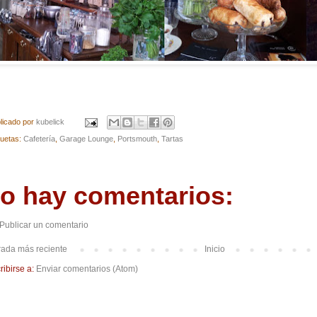
licado por
kubelick
quetas:
Cafetería
,
Garage Lounge
,
Portsmouth
,
Tartas
o hay comentarios:
Publicar un comentario
rada más reciente
Inicio
ribirse a:
Enviar comentarios (Atom)