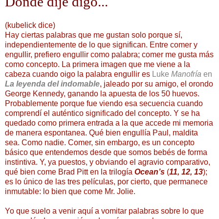
Donde dije digo...
(kubelick dice)
Hay ciertas palabras que me gustan solo porque sí,
independientemente de lo que significan. Entre comer y
engullir, prefiero engullir como palabra; comer me gusta más
como concepto. La primera imagen que me viene a la
cabeza cuando oigo la palabra engullir es
Luke
Manofría
en
La leyenda del indomable
, jaleado por su amigo, el orondo
George Kennedy, ganando la apuesta de los 50 huevos.
Probablemente porque fue viendo esa secuencia cuando
comprendí el auténtico significado del concepto. Y se ha
quedado como primera entrada a la que accede mi memoria
de manera espontanea. Qué bien engullía Paul, maldita
sea. Como nadie. Comer, sin embargo, es un concepto
básico que entendemos desde que somos bebés de forma
instintiva. Y, ya puestos, y obviando el agravio comparativo,
qué bien come Brad Pitt en la trilogía
Ocean’s
(
11, 12, 13
);
es lo único de las tres películas, por cierto, que permanece
inmutable: lo bien que come Mr. Jolie.
Yo que suelo a venir aquí a vomitar palabras sobre lo que