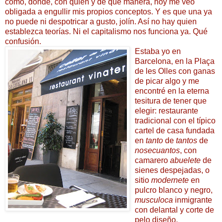
como, dónde, con quién y de qué manera, hoy me veo
obligada a engullir mis propios conceptos. Y es que una ya
no puede ni despotricar a gusto, jolín. Así no hay quien
establezca teorías. Ni el capitalismo nos funciona ya. Qué
confusión.
Estaba yo en
Barcelona, en la Plaça
de les Olles con ganas
de picar algo y me
encontré en la eterna
tesitura de tener que
elegir: restaurante
tradicional con el típico
cartel de casa fundada
en
tanto
de
tantos
de
nosecuantos
, con
camarero
abuelete
de
sienes despejadas, o
sitio
modernete
en
pulcro blanco y negro,
musculoca
inmigrante
con delantal y corte de
pelo diseño.