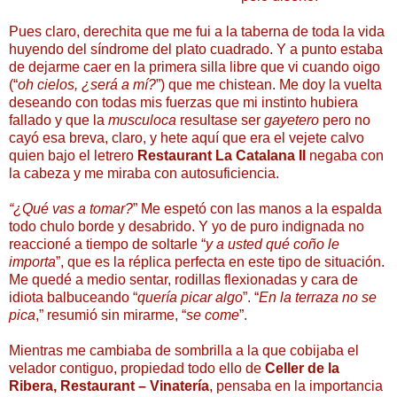
Pues claro, derechita que me fui a la taberna de toda la vida
huyendo del síndrome del plato cuadrado. Y a punto estaba
de dejarme caer en la primera silla libre que vi cuando oigo
(“
oh cielos, ¿será a mí?
”) que me chistean. Me doy la vuelta
deseando con todas mis fuerzas que mi instinto hubiera
fallado y que la
musculoca
resultase ser
gayetero
pero no
cayó esa breva, claro, y hete aquí que era el vejete calvo
quien bajo el letrero
Restaurant La Catalana II
negaba con
la cabeza y me miraba con autosuficiencia.
“¿Qué vas a tomar?
” Me espetó con las manos a la espalda
todo chulo borde y desabrido. Y yo de puro indignada no
reaccioné a tiempo de soltarle “
y a usted qué coño le
importa
”, que es la réplica perfecta en este tipo de situación.
Me quedé a medio sentar, rodillas flexionadas y cara de
idiota balbuceando “
quería picar algo
”. “
En la terraza no se
pica
,” resumió sin mirarme, “
se come
”.
Mientras me cambiaba de sombrilla a la que cobijaba el
velador contiguo, propiedad todo ello de
Celler de la
Ribera, Restaurant – Vinatería
, pensaba en la importancia