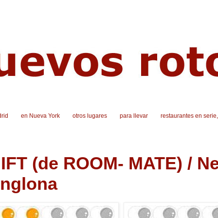
rid
en Nueva York
otros lugares
para llevar
restaurantes en serie
IFT (de ROOM- MATE) / Ne
nglona