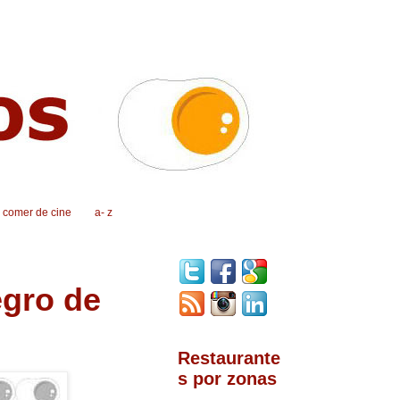
, comer de cine
a- z
gro de
Restaurante
s por zonas