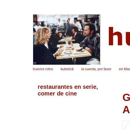
huevos rotos
kubelick
la cuenta, por favor
en Mad
restaurantes en serie,
comer de cine
G
A