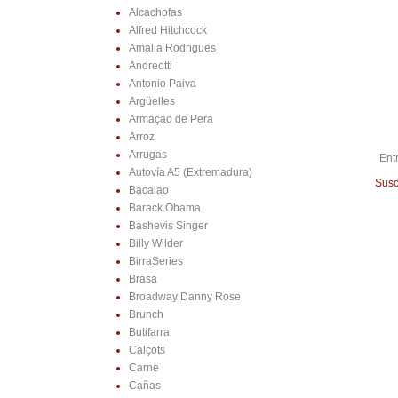
Alcachofas
Alfred Hitchcock
Amalia Rodrigues
Andreotti
Antonio Paiva
Argüelles
Armaçao de Pera
Arroz
Arrugas
Ent
Autovía A5 (Extremadura)
Susc
Bacalao
Barack Obama
Bashevis Singer
Billy Wilder
BirraSeries
Brasa
Broadway Danny Rose
Brunch
Butifarra
Calçots
Carne
Cañas