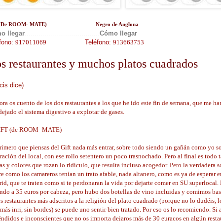
 (De ROOM- MATE)
.................................
Negro de Anglona
.
o llegar
.................................
.....
Cómo llegar
fono:
917011069
........................ .
Teléfono:
913663753
s restaurantes y muchos platos cuadrados
cis dice)
ora os cuento de los dos restaurantes a los que he ido este fin de semana, que me ha
dejado el sistema digestivo a explotar de gases.
IFT (de ROOM- MATE)
rimero que piensas del Gift nada más entrar, sobre todo siendo un gañán como yo soy
ración del local, con ese rollo setentero un poco trasnochado. Pero al final es todo 
s y colores que rozan lo ridículo, que resulta incluso acogedor. Pero la verdadera s
re como los camareros tenían un trato afable, nada altanero, como es ya de esperar 
id, que te traten como si te perdonaran la vida por dejarte comer en SU superlocal. 
endo a 35 euros por cabeza, pero hubo dos botellas de vino incluidas y comimos bast
s restaurantes más adscritos a la religión del plato cuadrado (porque no lo dudéis, l
más inri, sin bordes) se puede uno sentir bien tratado. Por eso os lo recomiendo. Si 
éndidos e inconscientes que no os importa dejaros más de 30 euracos en algún resta