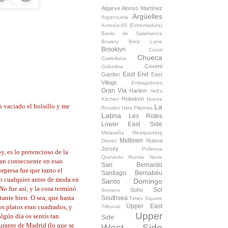
Algarve
Alonso Martínez
Argüelles
Arganzuela
Autovía A5 (Extremadura)
Barrio de Salamanca
Bowery
Brick Lane
Brooklyn
Canal
Chueca
Castellana
Covent
Colombia
East End
Garden
East
Village
Embajadores
Gran Vía
Harlem
Hell's
Hoboken
Kitchen
Huerta
n vaciado el bolsillo y me
La
Rosales
Islas Filipinas
Latina
Les Rotes
Lower East Side
Malasaña
Meatpacking
Midtown
Nueva
District
Jersey
Pollensa
, es lo pretencioso de la
Quevedo
Ronda Norte
tan consecuente en esas
San Bernardo
orpresa fue que tanto el
Santiago Bernabéu
en cualquier antro de moda en
Santo Domingo
No fue así, y la cosa terminó
Sol
Soho
Serrano
ante bien. O sea, que hasta
Southsea
Times Square
Upper East
os platos eran cuadrados, y
Tribunal
Upper
algún día os sentís tan
Side
urante de Madrid (lo que se
West Side