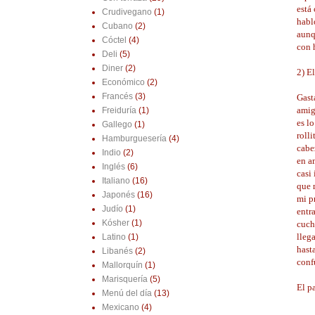
está
Crudivegano
(1)
habl
Cubano
(2)
aunq
Cóctel
(4)
con 
Deli
(5)
Diner
(2)
2)
El
Económico
(2)
Francés
(3)
Gast
amig
Freiduría
(1)
es l
Gallego
(1)
rolli
Hamburguesería
(4)
cabe
Indio
(2)
en a
Inglés
(6)
casi
Italiano
(16)
que 
Japonés
(16)
mi p
Judío
(1)
entra
Kósher
(1)
cuch
llega
Latino
(1)
hast
Libanés
(2)
conf
Mallorquín
(1)
Marisquería
(5)
El pa
Menú del día
(13)
Mexicano
(4)