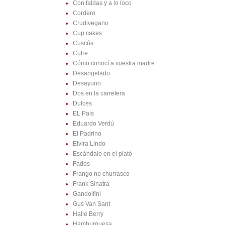
Con faldas y a lo loco
Cordero
Crudivegano
Cup cakes
Cuscús
Cutre
Cómo conocí a vuestra madre
Desangelado
Desayuno
Dos en la carretera
Dulces
EL Pais
Eduardo Verdú
El Padrino
Elvira Lindo
Escándalo en el plató
Fados
Frango no churrasco
Frank Sinatra
Gandolfini
Gus Van Sant
Halle Berry
Hamburguesa