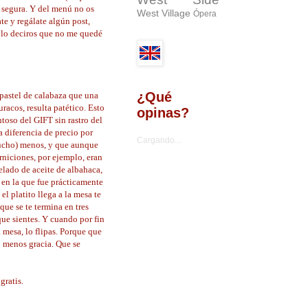
e segura. Y del menú no os
West Village
Ópera
te y regálate algún post,
Sólo deciros que no me quedé
¿Qué
 pastel de calabaza que una
racos, resulta patético. Esto
opinas?
toso del GIFT sin rastro del
a diferencia de precio por
Cargando...
mucho) menos, y que aunque
rniciones, por ejemplo, eran
elado de aceite de albahaca,
 en la que fue prácticamente
el platito llega a la mesa te
que se te termina en tres
ue sientes. Y cuando por fin
a mesa, lo flipas. Porque que
o menos gracia. Que se
gratis.