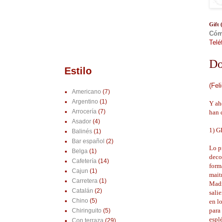
Gift
Cóm
Telé
Do
Estilo
(Feli
Americano
(7)
Argentino
(1)
Y ah
Arrocería
(7)
han 
Asador
(4)
1) G
Balinés
(1)
Bar español
(2)
Lo p
Belga
(1)
deco
Cafetería
(14)
forma
Cajun
(1)
mait
Carretera
(1)
Madr
Catalán
(2)
sali
Chino
(5)
en lo
para 
Chiringuito
(5)
espl
Con terraza
(29)