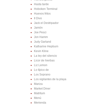
Hasta tarde
Hoboken Terminal
Huevos fritos
Il Divo
Jack el Destripador
Jamón
Joe Pesci
Jon Hamm
Judy Garland
Katharine Hepburn
Kevin Kline
La ley del silencio
Licor de hierbas
Liz Lemon
Lo típico de
Los Soprano
Los vigilantes de la playa
Mariza
Market Diner
Matritum
Menú
Merienda