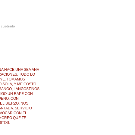
o cuadrado
NA HACE UNA SEMANA
RACIONES, TODO LO
RNE. TOMAMOS
 SOLA, Y ME COSTÓ
MANGO, LANGOSTINOS
MIGO UN RAPE CON
UENO, CON
EL BIERZO. NOS
ANTADA. SERVICIO
IVOCAR CON EL
 CREO QUE TE
ITOS.