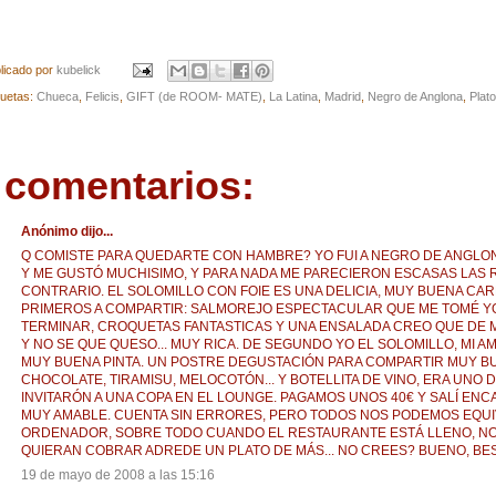
licado por
kubelick
quetas:
Chueca
,
Felicis
,
GIFT (de ROOM- MATE)
,
La Latina
,
Madrid
,
Negro de Anglona
,
Plat
 comentarios:
Anónimo dijo...
Q COMISTE PARA QUEDARTE CON HAMBRE? YO FUI A NEGRO DE ANGLO
Y ME GUSTÓ MUCHISIMO, Y PARA NADA ME PARECIERON ESCASAS LAS 
CONTRARIO. EL SOLOMILLO CON FOIE ES UNA DELICIA, MUY BUENA CA
PRIMEROS A COMPARTIR: SALMOREJO ESPECTACULAR QUE ME TOMÉ YO
TERMINAR, CROQUETAS FANTASTICAS Y UNA ENSALADA CREO QUE DE 
Y NO SE QUE QUESO... MUY RICA. DE SEGUNDO YO EL SOLOMILLO, MI A
MUY BUENA PINTA. UN POSTRE DEGUSTACIÓN PARA COMPARTIR MUY B
CHOCOLATE, TIRAMISU, MELOCOTÓN... Y BOTELLITA DE VINO, ERA UNO D
INVITARÓN A UNA COPA EN EL LOUNGE. PAGAMOS UNOS 40€ Y SALÍ ENC
MUY AMABLE. CUENTA SIN ERRORES, PERO TODOS NOS PODEMOS EQU
ORDENADOR, SOBRE TODO CUANDO EL RESTAURANTE ESTÁ LLENO, NO
QUIERAN COBRAR ADREDE UN PLATO DE MÁS... NO CREES? BUENO, BES
19 de mayo de 2008 a las 15:16