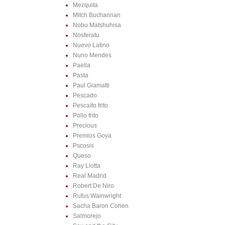
Mezquita
Mitch Buchannan
Nobu Matshuhisa
Nosferatu
Nuevo Latino
Nuno Mendes
Paella
Pasta
Paul Giamatti
Pescado
Pescaíto frito
Pollo frito
Precious
Premios Goya
Pscosis
Queso
Ray Liotta
Real Madrid
Robert De Niro
Rufus Wainwright
Sacha Baron Cohen
Salmorejo