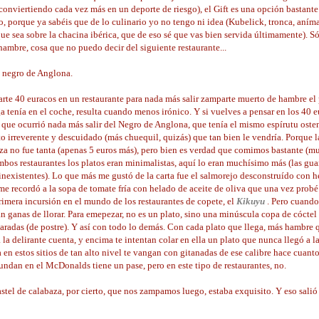
 conviertiendo cada vez más en un deporte de riesgo), el Gift es una opción bastant
o, porque ya sabéis que de lo culinario yo no tengo ni idea (Kubelick, tronca, aníma
ue sea sobre la chacina ibérica, que de eso sé que vas bien servida últimamente). 
hambre, cosa que no puedo decir del siguiente restaurante...
 negro de Anglona.
arte 40 euracos en un restaurante para nada más salir zamparte muerto de hambre el
a tenía en el coche, resulta cuando menos irónico. Y si vuelves a pensar en los 40 eu
o que ocurrió nada más salir del Negro de Anglona, que tenía el mismo espírutu osten
to irreverente y descuidado (más chuequil, quizás) que tan bien le vendría. Porque l
za no fue tanta (apenas 5 euros más), pero bien es verdad que comimos bastante (
mbos restaurantes los platos eran minimalistas, aquí lo eran muchísimo más (las gua
 inexistentes). Lo que más me gustó de la carta fue el salmorejo desconstruído con h
me recordó a la sopa de tomate fría con helado de aceite de oliva que una vez probé
rimera incursión en el mundo de los restaurantes de copete, el
Kikuyu
. Pero cuando 
n ganas de llorar. Para emepezar, no es un plato, sino una minúscula copa de cóctel 
aradas (de postre). Y así con todo lo demás. Con cada plato que llega, más hambre q
 la delirante cuenta, y encima te intentan colar en ella un plato que nunca llegó a l
a en estos sitios de tan alto nivel te vangan con gitanadas de ese calibre hace cuant
undan en el McDonalds tiene un pase, pero en este tipo de restaurantes, no.
stel de calabaza, por cierto, que nos zampamos luego, estaba exquisito. Y eso salió 