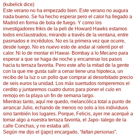
(kubelick dice)
Este verano no ha empezado bien. Este verano no augura
nada bueno. Se ha hecho esperar pero el calor ha llegado a
Madrid en forma de bola de fuego. Y como los
investigadores frikis de la peli de Howard Hawks estamos
todos enclaustrados, mirando a través de la ventana, entre
pasmados e incrédulos. No es la primera vez que ocurre,
desde luego. No es nuevo esto de andar al ralentí por el
calor. Ni lo de montar el Hawai- Bombay a lo Mecano para
esperar a que se haga de noche y encaminar los pasos
hacia tu terraza favorita. Pero este año la mitad de la gente
con la que me gusta salir a cenar tiene una hipoteca, un
recibo de la luz o un pollo que comprar al desorbitado precio
de seis euros la unidad. Los más suertudos romperemos el
cerdito y juntaremos cuatro duros para poner el culo en
remojo en la playa un fin de semana largo.
Mientras tanto, aquí me quedo, melancólica total a punto de
arrancar Julio, echando de menos no solo a los individuos
sino también los lugares. Porque, Felicis, ayer me acerqué a
tomar algo a nuestra terraza favorita, el Japo- talego de la
calle Conchas, y no estaba allí.
Según me dijo el (japo) encargado, “
faltan personas
”.